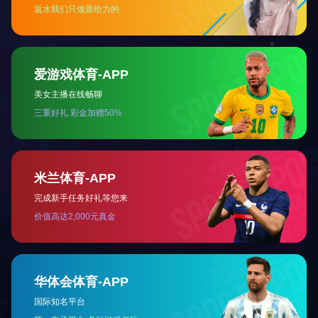
请先在网站后台添加数据记录。
首页
解决方案
弱电系统建设及智能化系统
信息安全整体解决方案
安全云解
决方案
安全无线网络建设方案
智能化机房建设及动环监测
分
支组网及移动办公
智能化组网解决方案
新闻资讯
公司新闻
行业新闻
XINGKONG.COM-星空（中国）
国内案例
国外案例
关于我们
公司简介
企业文化
荣誉资质
发展历程
合作品牌
XINGKONG.COM-星空（中国）
XINGKONG.COM-星空（中国）
服务热线：
020-87566596
地址：